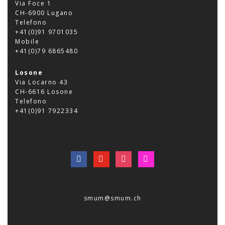
Via Foce 1
CH-6900 Lugano
Telefono
+41(0)91 9701035
Mobile
+41(0)79 6865480
Losone
Via Locarno 43
CH-6616 Losone
Telefono
+41(0)91 7922334
facebook
youtube
instagram
mail
smum@smum.ch