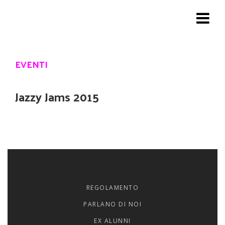
Toggle
navigat
EVENTI
Jazzy Jams 2015
REGOLAMENTO
PARLANO DI NOI
EX ALUNNI